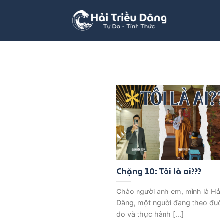
Bỏ
qua
nội
dung
Chặng 10: Tôi là ai???
Chào người anh em, mình là Hải
Dâng, một người đang theo đuổ
do và thực hành [...]