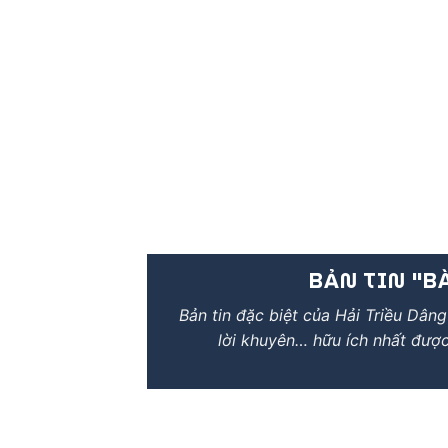
BẢN TIN "BÀ
Bản tin đặc biệt của Hải Triều Dâng
lời khuyên… hữu ích nhất được 