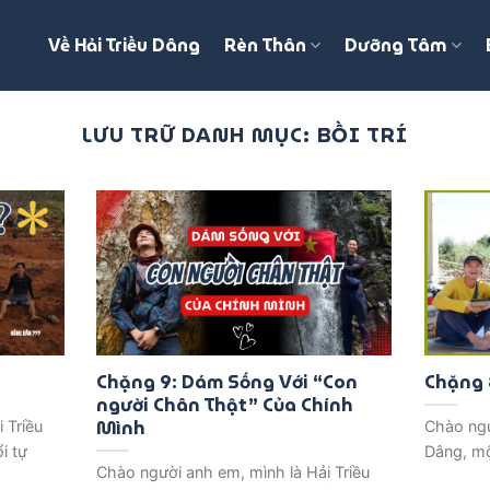
Về Hải Triều Dâng
Rèn Thân
Dưỡng Tâm
LƯU TRỮ DANH MỤC:
BỒI TRÍ
Chặng 9: Dám Sống Với “Con
Chặng 8
người Chân Thật” Của Chính
Mình
 Triều
Chào ngư
i tự
Dâng, mộ
Chào người anh em, mình là Hải Triều