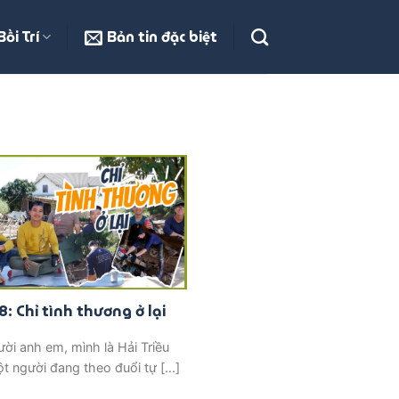
Bồi Trí
Bản tin đặc biệt
: Chỉ tình thương ở lại
ời anh em, mình là Hải Triều
t người đang theo đuổi tự [...]