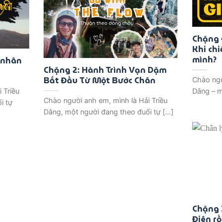
Chặng 
Khi chi
mình?
 nhân
Chặng 2: Hành Trình Vạn Dặm
Bắt Đầu Từ Một Bước Chân
Chào ngư
 Triều
Dâng – m
Chào người anh em, mình là Hải Triều
i tự
Dâng, một người đang theo đuổi tự [...]
Chặng 1
Điên r