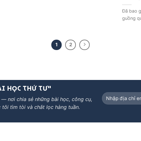
Đã bao g
guồng qu
1
2
I HỌC THỨ TƯ"
 — nơi chia sẻ những bài học, công cụ,
tôi tìm tòi và chắt lọc hàng tuần.