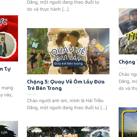
Dâng, một người đang theo đuổi tự
do và thực hành [...]
Chặng 
ìm Tự
Chào ngư
Chặng 5: Quay Về Ôm Lấy Đứa
Dâng, mộ
Trẻ Bên Trong
h mạng
do và thự
y này,
Chào người anh em, mình là Hải Triều
Dâng, một người đang theo đuổi tự [...]