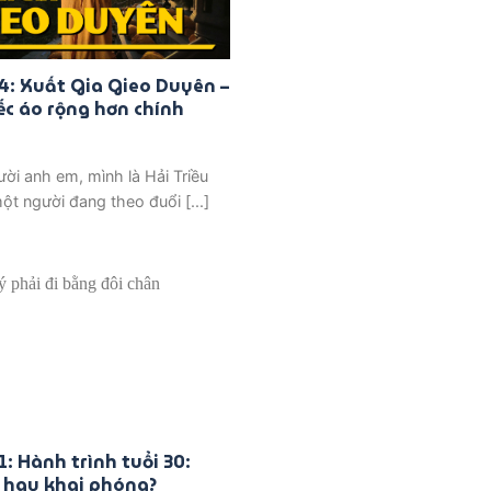
4: Xuất Gia Gieo Duyên –
ếc áo rộng hơn chính
ời anh em, mình là Hải Triều
ột người đang theo đuổi [...]
: Hành trình tuổi 30:
ồ hay khai phóng?