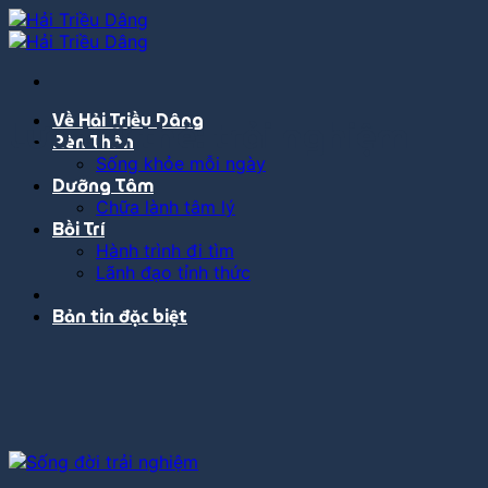
Bỏ
qua
nội
dung
Về Hải Triều Dâng
Lưu trữ thẻ:
trải nghiệm
Rèn Thân
Sống khỏe mỗi ngày
Dưỡng Tâm
Chữa lành tâm lý
Bồi Trí
Hành trình đi tìm
Lãnh đạo tỉnh thức
Bản tin đặc biệt