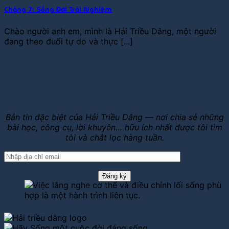
Chặng 7: Sống Đời Trải Nghiệm
Chào người anh em, mình là Hải Triều Dâng, một người
đang theo đuổi tự do và thực [...]
Bản tin "bài học thứ tư"
Bản tin đặc biệt của Hải Triều Dâng — nơi chia sẻ những
bài học, công cụ, lời khuyên… hữu ích nhất được tôi tìm
tòi và chắt lọc hàng tuần.
Bản tin "bài học thứ tư"