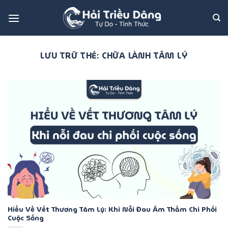
Bỏ
qua
nội
dung
LƯU TRỮ THẺ:
CHỮA LÀNH TÂM LÝ
Hiểu Về Vết Thương Tâm Lý: Khi Nỗi Đau Âm Thầm Chi Phối
Cuộc Sống