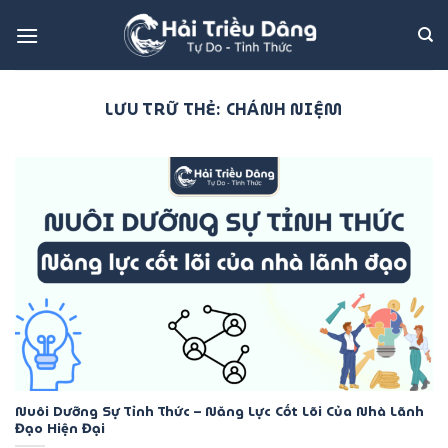
Bỏ
qua
nội
dung
LƯU TRỮ THẺ:
CHÁNH NIỆM
Nuôi Dưỡng Sự Tỉnh Thức – Năng Lực Cốt Lõi Của Nhà Lãnh
Đạo Hiện Đại