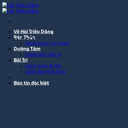
Bỏ
qua
nội
dung
Về Hải Triều Dâng
Lưu trữ danh mục:
Sống khỏ
Rèn Thân
Sống khỏe mỗi ngày
Dưỡng Tâm
Chữa lành tâm lý
Bồi Trí
Hành trình đi tìm
Lãnh đạo tỉnh thức
Bản tin đặc biệt