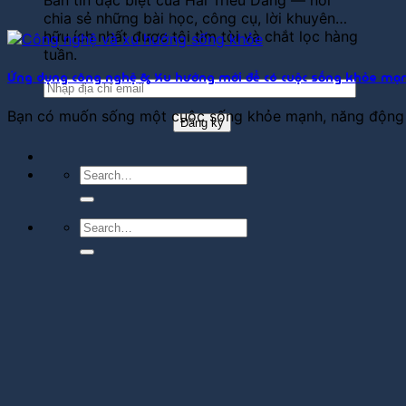
Bản tin đặc biệt của Hải Triều Dâng — nơi
chia sẻ những bài học, công cụ, lời khuyên…
hữu ích nhất được tôi tìm tòi và chắt lọc hàng
tuần.
Ứng dụng công nghệ & Xu hướng mới để có cuộc sống khỏe mạ
Bạn có muốn sống một cuộc sống khỏe mạnh, năng động v