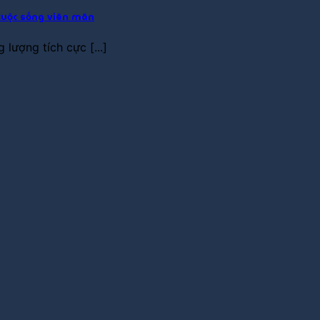
cuộc sống viên mãn
lượng tích cực [...]