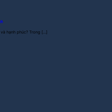
nh
à hạnh phúc? Trong [...]